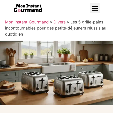
Bonnes A
Mon Instant Gourmand
»
Divers
»
Les 5 grille-pains
incontournables pour des petits-déjeuners réussis au
quotidien