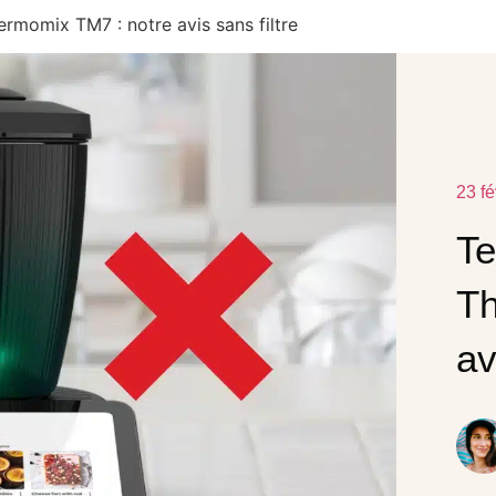
rmomix TM7 : notre avis sans filtre
23 fé
Te
Th
av