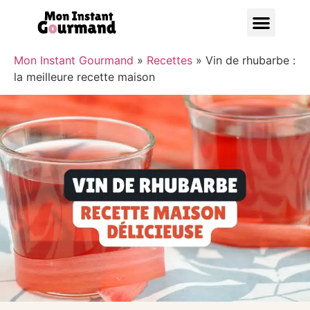
Bonnes A
Mon Instant Gourmand
»
Recettes
»
Vin de rhubarbe :
la meilleure recette maison