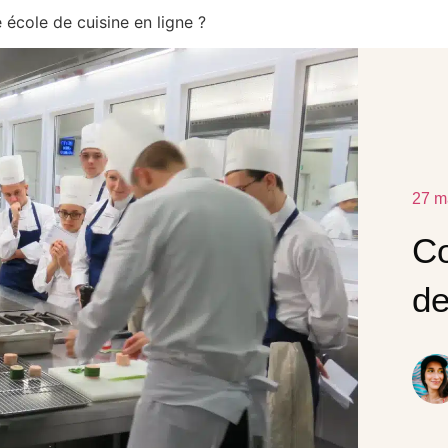
école de cuisine en ligne ?
27 m
Co
de