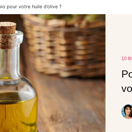
io pour votre huile d’olive ?
10 fé
Po
vo